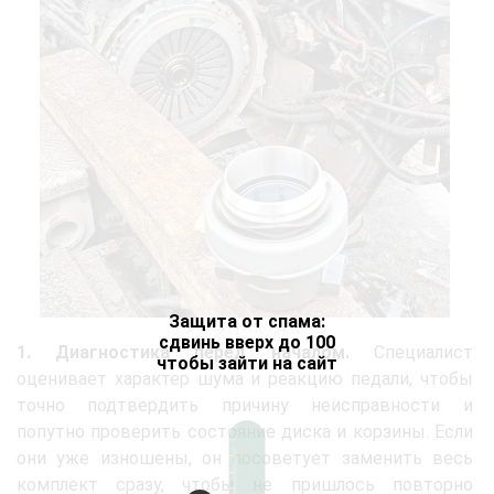
Защита от спама:
сдвинь вверх до 100
1. Диагностика перед началом.
Специалист
чтобы зайти на сайт
оценивает характер шума и реакцию педали, чтобы
точно подтвердить причину неисправности и
попутно проверить состояние диска и корзины. Если
они уже изношены, он посоветует заменить весь
комплект сразу, чтобы не пришлось повторно