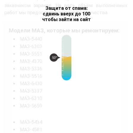
заказчиком заранее. На весь объём выполненных
Защита от спама:
работ мы предоставляем гарантию качества.
сдвинь вверх до 100
чтобы зайти на сайт
Модели МАЗ, которые мы ремонтируем:
МАЗ-5440
МАЗ-6303
МАЗ-5551
50°
МАЗ-4370
МАЗ-5336
МАЗ-5516
МАЗ-6430
МАЗ-5337
МАЗ-6310
МАЗ-5659
МАЗ-5434
МАЗ-4581