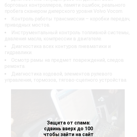
бортовых контроллеров, памяти ошибок, реального
пробега сканером дилерского уровня Volvo Vocom.
Контроль работы трансмиссии – коробки передач,
приводных мостов.
Инструментальный контроль топливной системы,
давления масла, компрессии в двигателе.
Диагностика всех контуров пневматики и
гидравлики.
Осмотр рамы на предмет повреждений, следов
ремонта.
Диагностика ходовой, элементов рулевого
управления, тормозов, тягово-сцепного устройства.
Защита от спама:
сдвинь вверх до 100
чтобы зайти на сайт