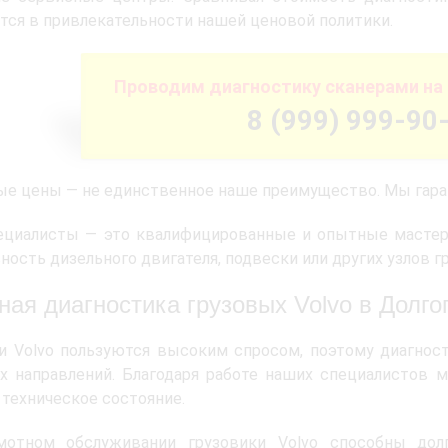
ся в привлекательности нашей ценовой политики.
Проводим диагностику сканерами на 
8 (999) 999-90
е цены — не единственное наше преимущество. Мы гаран
ециалисты — это квалифицированные и опытные мастер
ность дизельного двигателя, подвески или других узлов г
ная диагностика грузовых Volvo в Долг
и Volvo пользуются высоким спросом, поэтому диагност
х направлений. Благодаря работе наших специалистов
 техническое состояние.
мотном обслуживании грузовики Volvo способны долг