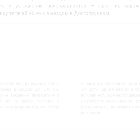
ие и устранение неисправностей — залог их надёж
ику тягачей Volvo с выездом в Долгопрудном.
втомобилей с выездом к месту
С нами вы экономите своё в
ываем выездом до 300 км.
запчасти, мы найдём их и с
ике, механике, пневматике и
помощи есть все необходимы
яем их на место поломки с
до работ по механической час
о не вид заработка, это стиль
развивайтесь, покупайте но
поможем!