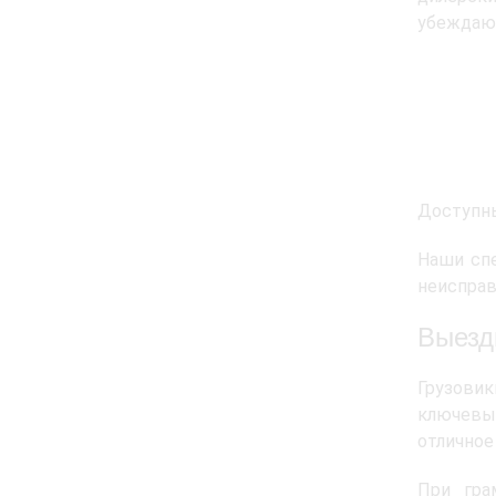
убеждают
Доступны
Наши сп
неисправ
Выезд
Грузовик
ключевы
отличное
При гра