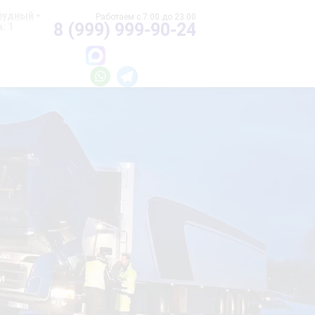
рудный
8 (999) 999-90-24
: 1
и