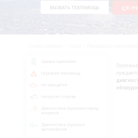
ВЫЗВАТЬ ТЕХПОМОЩЬ
8 (9
Грузовая техпомощь
Услуги
Диагностика грузовых автом
Замена сцепления
Грузовые
нуждает
Грузовая техпомощь
диагнос
Не заводится
оборудо
Не крутит стартер
Диагностика грузовика перед
покупкой
Диагностика грузовых
автомобилей