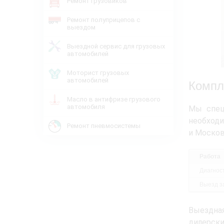
Ремонт грузовиков
Ремонт полуприцепов с
выездом
Выездной сервис для грузовых
автомобилей
Моторист грузовых
автомобилей
Компл
Масло в антифризе грузового
автомобиля
Мы спец
необход
Ремонт пневмосистемы
и Москов
Работа
Диагнос
Выезд з
Выездная
дилерск