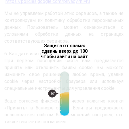
https://policies.google.com/privacy?hl=ru
Мы не управляем работой этих сервисов, а также не
контролируем их политику обработки персональных
данных. Пользователь может ознакомиться с
условиями обработки данных на страницах
соответствующих сервисов.
Защита от спама:
сдвинь вверх до 100
6. Как дать или отозвать согласие?
чтобы зайти на сайт
При первом посещении сайта вам предлагается
принять или отклонить файлы cookie. Вы можете
изменить свое решение в любое время, удалив
cookie через настройки браузера или используя
специальные инструменты для управления cookie.
50°
Ваше согласие фиксируется через нажатие кнопки
«Принять» в баннере cookie. Если вы продолжаете
пользоваться сайтом без изменений настроек, это
также считается согласием.