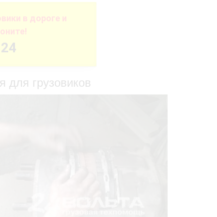
ики в дороге и
оните!
-24
я для грузовиков