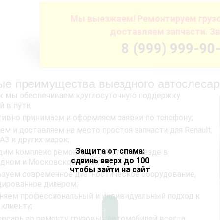
Мы выезжаем! Ремонтируем грузов
доставляем запчасти. Зв
8 (999) 999-90
ые преимущества выездного автослесар
ак мы обеспечиваем круглосуточную поддержку
й в пути;
тивно принимаем и оформляем заявки по телефону;
ем и доставляем на место простоя запчасти для Renault,
АЗ и других марок;
Защита от спама:
дим комплекс ремонтных работ на выезде в
сдвинь вверх до 100
дном и Московской области;
чтобы зайти на сайт
ьзуем современное диагностическое оборудование,
ированное дилером;
няем профессиональный и индивидуальный подход к
клиенту;
лесарь по ремонту грузовых автомобилей всегда