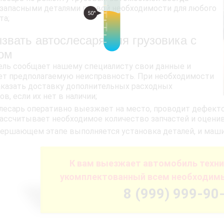
запасными деталями первой необходимости для любого
50°
та;
ызвать автослесаря для грузовика с
ом
ель сообщает нашему специалисту свои данные и
т предполагаемую неисправность. При необходимости
казать доставку дополнительных расходных
в, если их нет в наличии;
лесарь оперативно выезжает на место, проводит дефекто
ассчитывает необходимое количество запчастей и оцени
вершающем этапе выполняется установка деталей, и машин
К вам выезжает автомобиль техн
укомплектованный всем необходим
8 (999) 999-90