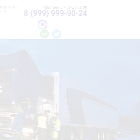
рудный
8 (999) 999-90-24
: 9
с
и