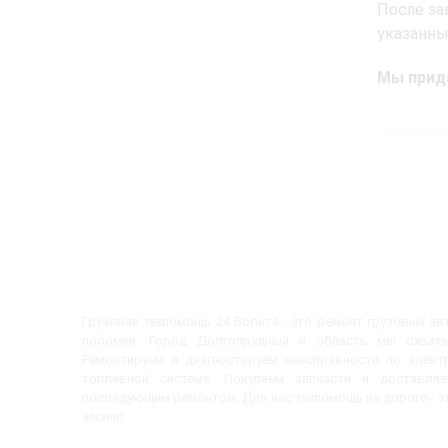
После за
указанны
Мы прид
Грузовая техпомощь 24 Вольта - это ремонт грузовых а
поломки. Город Долгопрудный и область мы охват
Ремонтируем и диагностируем неисправности по электр
топливной системе. Покупаем запчасти и доставл
последующим ремонтом. Для нас техпомощь на дороге - эт
жизни!