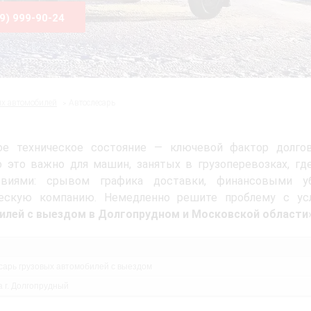
99) 999-90-24
ых автомобилей
Автослесарь
ое техническое состояние — ключевой фактор долгове
 это важно для машин, занятых в грузоперевозках, гд
твиями: срывом графика доставки, финансовыми у
ческую компанию. Немедленно решите проблему с ус
илей с выездом в Долгопрудном и Московской области
сарь грузовых автомобилей с выездом
а г. Долгопрудный