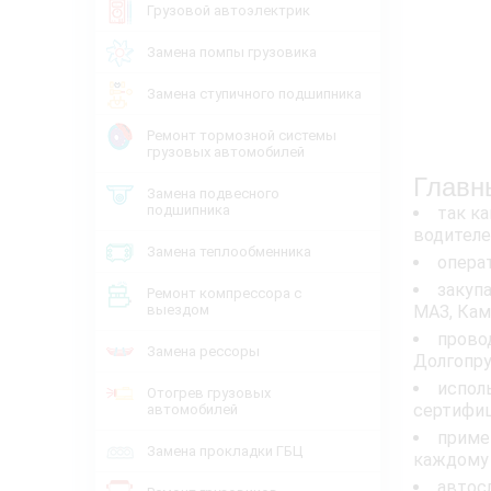
Грузовой автоэлектрик
Замена помпы грузовика
Замена ступичного подшипника
Ремонт тормозной системы
грузовых автомобилей
Главн
Замена подвесного
подшипника
так к
водителе
Замена теплообменника
опера
закупа
Ремонт компрессора с
выездом
МАЗ, Кам
прово
Замена рессоры
Долгопру
испол
Отогрев грузовых
сертифиц
автомобилей
приме
Замена прокладки ГБЦ
каждому 
автос