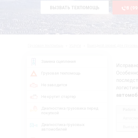
ВЫЗВАТЬ ТЕХПОМОЩЬ
8 (9
Грузовая техпомощь
Услуги
Выездной сервис для грузов
Замена сцепления
Исправн
Особенно
Грузовая техпомощь
последс
Не заводится
логисти
автомоб
Не крутит стартер
Диагностика грузовика перед
Работа
покупкой
Автосле
Диагностика грузовых
Выезд з
автомобилей