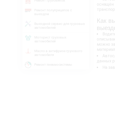
Ремонт грузовиков
оснащён 
транспор
Ремонт полуприцепов с
выездом
Как в
Выездной сервис для грузовых
выезд
автомобилей
Водит
Моторист грузовых
описывае
автомобилей
можно за
материало
Масло в антифризе грузового
автомобиля
Автос
данных р
Ремонт пневмосистемы
На за