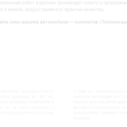
вершения работ водитель производит оплату и продолжае
е в заявке, предоставляется гарантия качества.
аём силы вашему автомобилю — коллектив «Техпомощи 
втомобилей с выездом к месту
С нами вы экономите своё в
ываем выездом до 300 км.
запчасти, мы найдём их и с
ике, механике, пневматике и
помощи есть все необходимы
яем их на место поломки с
до работ по механической час
о не вид заработка, это стиль
развивайтесь, покупайте но
поможем!