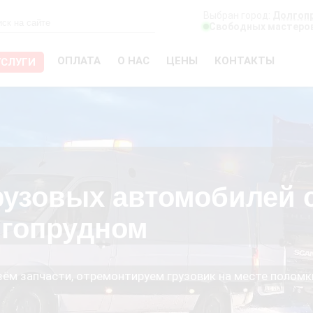
Выбран город:
Долгоп
Свободных мастеров
ОПЛАТА
О НАС
ЦЕНЫ
КОНТАКТЫ
УСЛУГИ
рузовых автомобилей 
лгопрудном
езём запчасти, отремонтируем грузовик на месте поломк