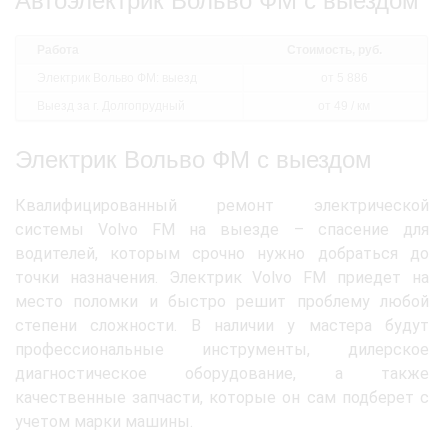
Автоэлектрик Вольво ФМ с выездом
Работа
Стоимость, руб.
Электрик Вольво ФМ: выезд
от 5 886
Выезд за г. Долгопрудный
от 49 / км
Электрик Вольво ФМ с выездом
Квалифицированный ремонт электрической
системы Volvo FM на выезде – спасение для
водителей, которым срочно нужно добраться до
точки назначения. Электрик Volvo FM приедет на
место поломки и быстро решит проблему любой
степени сложности. В наличии у мастера будут
профессиональные инструменты, дилерское
диагностическое оборудование, а также
качественные запчасти, которые он сам подберет с
учетом марки машины.