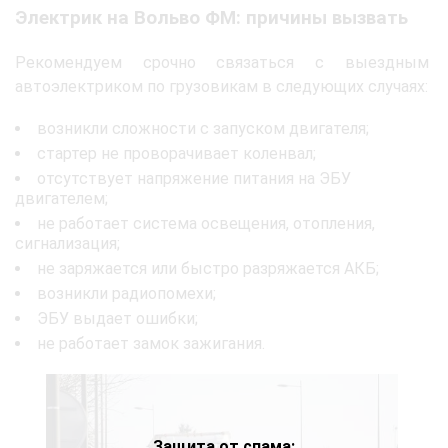
Электрик на Вольво ФМ: причины вызвать
Рекомендуем срочно связаться с выездным
автоэлектриком по грузовикам в следующих случаях:
возникли сложности с запуском двигателя;
стартер не проворачивает коленвал;
отсутствует напряжение питания на ЭБУ
двигателем;
не работает система освещения, отопления,
сигнализация;
не заряжается или быстро разряжается АКБ;
возникли радиопомехи;
ЭБУ выдает ошибки;
не работает замок зажигания.
Защита от спама: