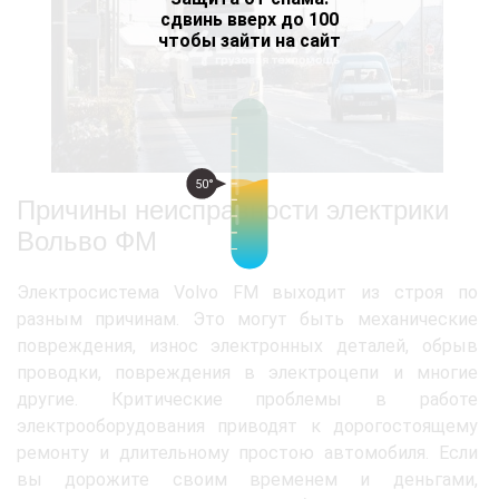
сдвинь вверх до 100
чтобы зайти на сайт
50°
Причины неисправности электрики
Вольво ФМ
Электросистема Volvo FM выходит из строя по
разным причинам. Это могут быть механические
повреждения, износ электронных деталей, обрыв
проводки, повреждения в электроцепи и многие
другие. Критические проблемы в работе
электрооборудования приводят к дорогостоящему
ремонту и длительному простою автомобиля. Если
вы дорожите своим временем и деньгами,