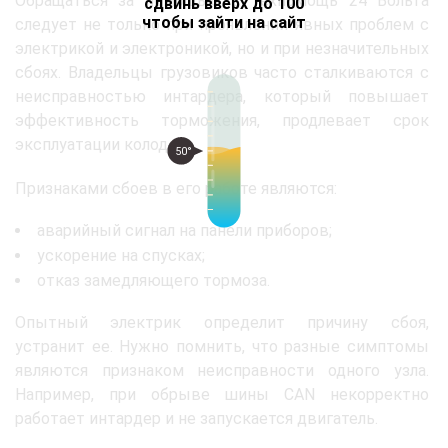
Обращаться за помощью в Техпомощь 24 Вольта
сдвинь вверх до 100
чтобы зайти на сайт
следует не только при проявлении явных проблем с
электрикой и электроникой, но и при незначительных
сбоях. Владельцы грузовиков часто сталкиваются с
неисправностью интардера, который повышает
эффективность торможения, продлевает срок
эксплуатации колодок.
50°
Признаками сбоев в его работе являются:
аварийный сигнал на панели приборов;
ускорение на спусках;
отказ замедляющего тормоза.
Опытный электрик определит причину сбоя,
устранит ее. Нужно помнить, что разные симптомы
являются признаком неисправности одного узла.
Например, при обрыве шины CAN некорректно
работает интардер и не запускается двигатель.