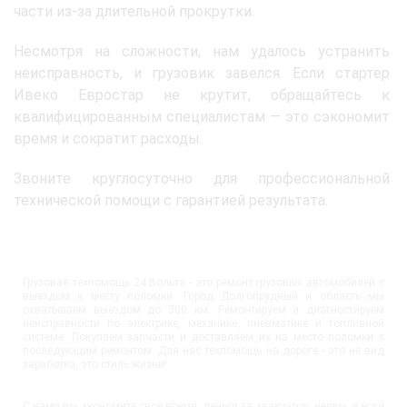
части из-за длительной прокрутки.
Несмотря на сложности, нам удалось устранить
неисправность, и грузовик завелся. Если стартер
Ивеко Евростар не крутит, обращайтесь к
квалифицированным специалистам — это сэкономит
время и сократит расходы.
Звоните круглосуточно для профессиональной
технической помощи с гарантией результата.
Грузовая техпомощь 24 Вольта - это ремонт грузовых автомобилей с
выездом к месту поломки. Город Долгопрудный и область мы
охватываем выездом до 300 км. Ремонтируем и диагностируем
неисправности по электрике, механике, пневматике и топливной
системе. Покупаем запчасти и доставляем их на место поломки с
последующим ремонтом. Для нас техпомощь на дороге - это не вид
заработка, это стиль жизни!
С нами вы экономите своё время, деньги за эвакуатор, нервы, и если