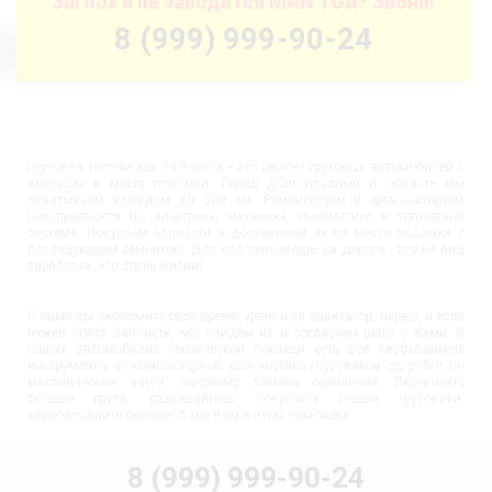
Заглох и не заводится MAN TGA? Звони!
8 (999) 999-90-24
Грузовая техпомощь 24 Вольта - это ремонт грузовых автомобилей с
выездом к месту поломки. Город Долгопрудный и область мы
охватываем выездом до 300 км. Ремонтируем и диагностируем
неисправности по электрике, механике, пневматике и топливной
системе. Покупаем запчасти и доставляем их на место поломки с
последующим ремонтом. Для нас техпомощь на дороге - это не вид
заработка, это стиль жизни!
С нами вы экономите своё время, деньги за эвакуатор, нервы, и если
нужен поиск запчасти, мы найдём их и согласуем цены с вами. В
наших автомобилях технической помощи есть все необходимые
инструменты от компьютерной диагностики грузовиков до работ по
механической части, например замена сцепления. Перевозите
больше груза, развивайтесь, покупайте новые грузовики,
зарабатывайте больше! А мы Вам в этом поможем!
8 (999) 999-90-24