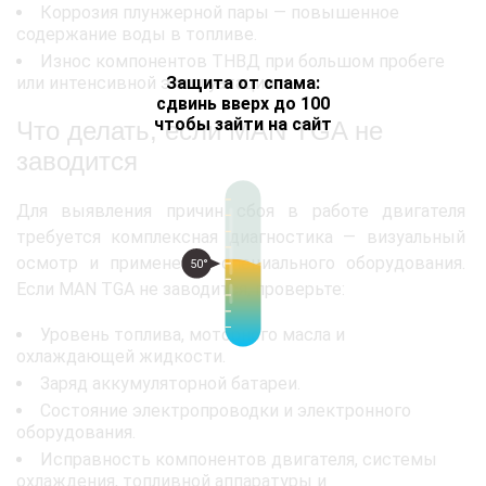
Коррозия плунжерной пары — повышенное
содержание воды в топливе.
Износ компонентов ТНВД при большом пробеге
Защита от спама:
или интенсивной эксплуатации.
сдвинь вверх до 100
чтобы зайти на сайт
Что делать, если MAN TGA не
заводится
Для выявления причин сбоя в работе двигателя
требуется комплексная диагностика — визуальный
осмотр и применение специального оборудования.
50°
Если MAN TGA не заводится, проверьте:
Уровень топлива, моторного масла и
охлаждающей жидкости.
Заряд аккумуляторной батареи.
Состояние электропроводки и электронного
оборудования.
Исправность компонентов двигателя, системы
охлаждения, топливной аппаратуры и