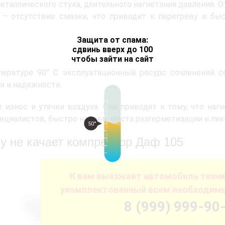
еталлического стука, длительного нагнетания давления. О
 – отсутствие смазки, что приводит к перегреву и бы
Защита от спама:
сдвинь вверх до 100
чтобы зайти на сайт
ературе 90° C эксплуатационный ресурс сочленений со
и и надежности.
 износ и утечки воздуха. Они приводят к тому, что наг
ециалистов, быстро найдем места разгерметизации и лик
50°
у не качает компрессор Даф 105
К вам выезжает автомобиль техн
укомплектованный всем необходим
8 (999) 999-90