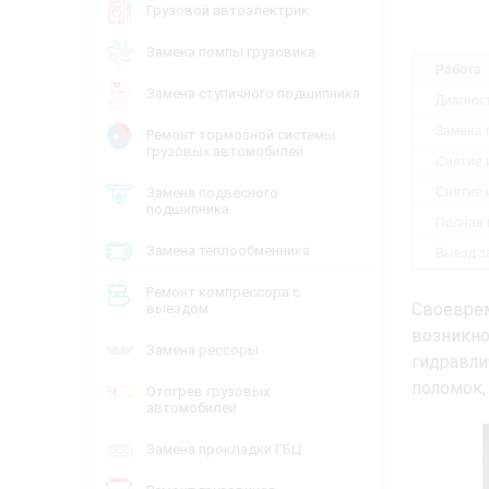
Грузовой автоэлектрик
Замена помпы грузовика
Работа
Замена ступичного подшипника
Диагнос
Замена 
Ремонт тормозной системы
грузовых автомобилей
Снятие 
Замена подвесного
Снятие 
подшипника
Полная 
Замена теплообменника
Выезд з
Ремонт компрессора с
Своеврем
выездом
возникн
Замена рессоры
гидравли
поломок,
Отогрев грузовых
автомобилей
Замена прокладки ГБЦ