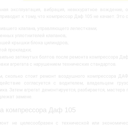
ная эксплуатация, вибрация, неаккуратное вождение, 
приводит к тому, что компрессор Даф 105 не качает. Это
нившего клапана, управляющего лепестками;
енных уплотнителей клапанов;
вшей крышки блока цилиндров;
той прокладки;
вильно затянутых болтов после ремонта компрессора Даф
овки агрегата с нарушением технических стандартов.
м, сколько стоит ремонт воздушного компрессора ДАФ
действие согласуется с водителем, владельцем груз
ика. Затем агрегат демонтируется, разбирается, мастера
длежат замене.
а компрессора Даф 105
монт не целесообразен с технической или экономичес