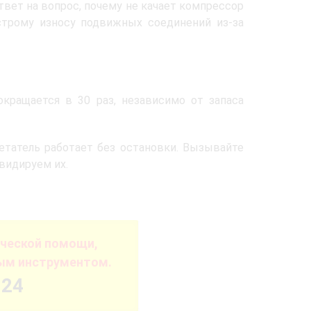
твет на вопрос, почему не качает компрессор
строму износу подвижных соединений из-за
кращается в 30 раз, независимо от запаса
нетатель работает без остановки. Вызывайте
видируем их.
ической помощи,
ым инструментом.
-24