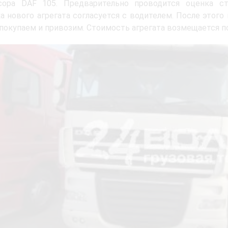
сора DAF 105. Предварительно проводится оценка ст
а нового агрегата согласуется с водителем. После этог
 покупаем и привозим. Стоимость агрегата возмещается п