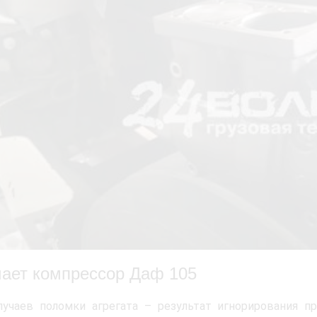
чает компрессор Даф 105
лучаев поломки агрегата – результат игнорирования п