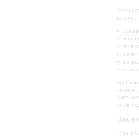
Интенсив
ремонта 
закли
изнош
лопну
проби
непра
устан
Сообщае
каждое 
диагност
какие по
Замен
Если ре