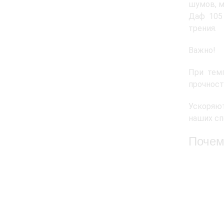
шумов, м
Даф 105
трения.
Важно!
При темп
прочност
Ускоряют
наших сп
Почем