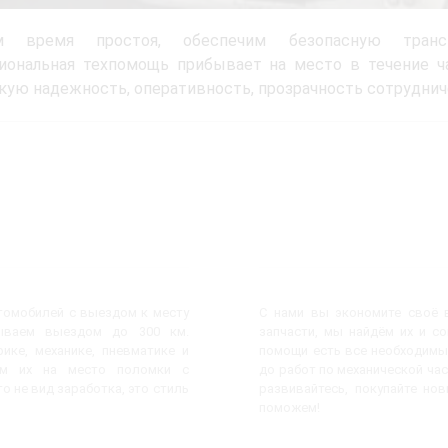
м время простоя, обеспечим безопасную трансп
иональная техпомощь прибывает на место в течение ча
кую надежность, оперативность, прозрачность сотруднич
втомобилей с выездом к месту
С нами вы экономите своё в
ываем выездом до 300 км.
запчасти, мы найдём их и с
ике, механике, пневматике и
помощи есть все необходимы
яем их на место поломки с
до работ по механической час
о не вид заработка, это стиль
развивайтесь, покупайте но
поможем!