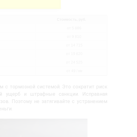
Стоимость, руб.
от 5 886
от 9 810
от 14 715
от 19 620
от 24 525
от 49 / км
 с тормозной системой. Это сократит риск
ый ущерб и штрафные санкции. Исправная
узов. Поэтому не затягивайте с устранением
ньги.